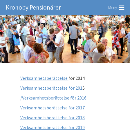
Kronoby Pensionärer
Meny
Verksamhetsberättelse
för 2014
Verksamhetsberättelse för 201
5
/Verksamhetsberättelse för 2016
Verksamhetsberättelse för 2017
Verksamhetsberättelse för 2018
Verksamhetsberättelse för 2019